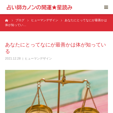
ーム
ブログ
ヒューマンデザイン
あなたにとってなにが最善かは
トップ
体が知ってい…
コンセプト
あなたにとってなにが最善かは体が知ってい
カウンセリング
る
2021.12.28
ヒューマンデザイン
プロフィール
ブログ