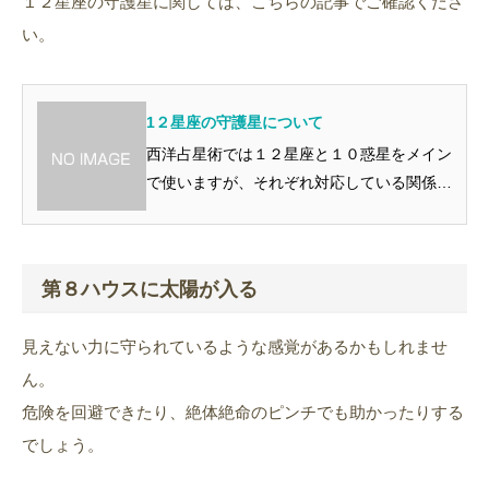
１２星座の守護星に関しては、こちらの記事でご確認くださ
い。
1２星座の守護星について
西洋占星術では１２星座と１０惑星をメイン
で使いますが、それぞれ対応している関係に
なっています。それが「守護星（支配星とも
いいます）」といわれるもので、１２星座は
それぞれ、１０惑星のうちのどれかが守護し
第８ハウスに太陽が入る
てくれているのですね。
見えない力に守られているような感覚があるかもしれませ
ん。
危険を回避できたり、絶体絶命のピンチでも助かったりする
でしょう。